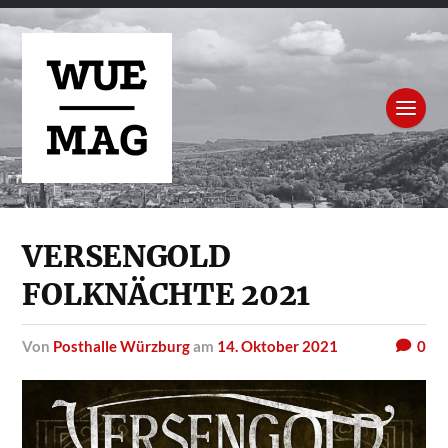
VERSENGOLD
FOLKNÄCHTE 2021
von
Posthalle Würzburg
am
14. Oktober 2021
0