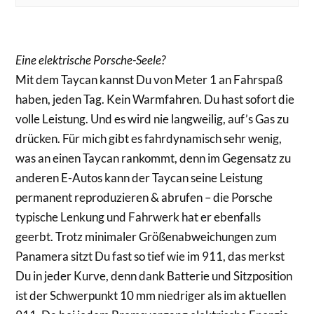
Eine elektrische Porsche-Seele?
Mit dem Taycan kannst Du von Meter 1 an Fahrspaß
haben, jeden Tag. Kein Warmfahren. Du hast sofort die
volle Leistung. Und es wird nie langweilig, auf’s Gas zu
drücken. Für mich gibt es fahrdynamisch sehr wenig,
was an einen Taycan rankommt, denn im Gegensatz zu
anderen E-Autos kann der Taycan seine Leistung
permanent reproduzieren & abrufen – die Porsche
typische Lenkung und Fahrwerk hat er ebenfalls
geerbt. Trotz minimaler Größenabweichungen zum
Panamera sitzt Du fast so tief wie im 911, das merkst
Du in jeder Kurve, denn dank Batterie und Sitzposition
ist der Schwerpunkt 10 mm niedriger als im aktuellen