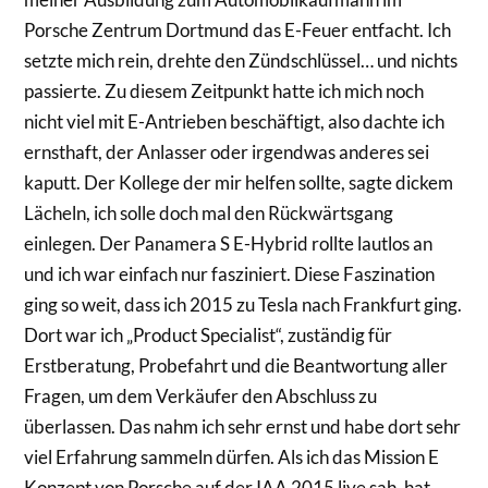
Porsche Zentrum Dortmund das E-Feuer entfacht. Ich
setzte mich rein, drehte den Zündschlüssel… und nichts
passierte. Zu diesem Zeitpunkt hatte ich mich noch
nicht viel mit E-Antrieben beschäftigt, also dachte ich
ernsthaft, der Anlasser oder irgendwas anderes sei
kaputt. Der Kollege der mir helfen sollte, sagte dickem
Lächeln, ich solle doch mal den Rückwärtsgang
einlegen. Der Panamera S E-Hybrid rollte lautlos an
und ich war einfach nur fasziniert. Diese Faszination
ging so weit, dass ich 2015 zu Tesla nach Frankfurt ging.
Dort war ich „Product Specialist“, zuständig für
Erstberatung, Probefahrt und die Beantwortung aller
Fragen, um dem Verkäufer den Abschluss zu
überlassen. Das nahm ich sehr ernst und habe dort sehr
viel Erfahrung sammeln dürfen. Als ich das Mission E
Konzept von Porsche auf der IAA 2015 live sah, hat