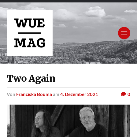
Two Again
von
Franciska Bouma
am
4. Dezember 2021
0