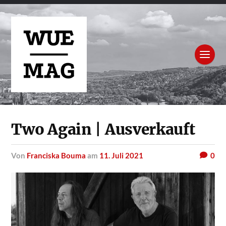
Two Again | Ausverkauft
von
Franciska Bouma
am
11. Juli 2021
0