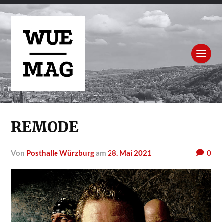
REMODE
von
Posthalle Würzburg
am
28. Mai 2021
0