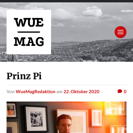
Prinz Pi
von
WueMagRedaktion
am
22. Oktober 2020
0