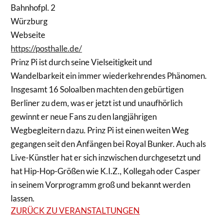
Bahnhofpl. 2
Würzburg
Webseite
https://posthalle.de/
Prinz Pi ist durch seine Vielseitigkeit und
Wandelbarkeit ein immer wiederkehrendes Phänomen.
Insgesamt 16 Soloalben machten den gebürtigen
Berliner zu dem, was er jetzt ist und unaufhörlich
gewinnt er neue Fans zu den langjährigen
Wegbegleitern dazu. Prinz Pi ist einen weiten Weg
gegangen seit den Anfängen bei Royal Bunker. Auch als
Live-Künstler hat er sich inzwischen durchgesetzt und
hat Hip-Hop-Größen wie K.I.Z., Kollegah oder Casper
in seinem Vorprogramm groß und bekannt werden
lassen.
ZURÜCK ZU VERANSTALTUNGEN