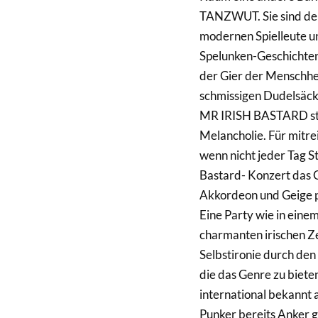
TANZWUT. Sie sind der
modernen Spielleute un
Spelunken-Geschichten
der Gier der Menschhei
schmissigen Dudelsäck
MR IRISH BASTARD steh
Melancholie. Für mitre
wenn nicht jeder Tag St
Bastard- Konzert das Gef
Akkordeon und Geige p
Eine Party wie in eine
charmanten irischen Ze
Selbstironie durch den 
die das Genre zu bieten
international bekannt a
Punker bereits Anker g