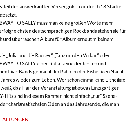
 Teil der ausverkauften Versengold Tour durch 18 Städte
gesetzt.
VBWAY TO SALLY muss man keine großen Worte mehr
r erfolgreichsten deutschsprachigen Rockbands stehen sie für
h und überraschen Album für Album erneut mit einem
e „Julia und die Räuber“, „Tanz um den Vulkan“ oder
VBWAY TO SALLY einen Ruf als eine der besten und
hen Live-Bands gemacht. Im Rahmen der Eisheiligen Nacht
Jahres wieder zum Leben. Wer schon einmal eine Eisheilige
weiß, das Flair der Veranstaltung ist etwas Einzigartiges
its sind in diesem Rahmen nicht einfach „nur“ Szene-
der charismatischsten Oden an das Jahresende, die man
STALTUNGEN