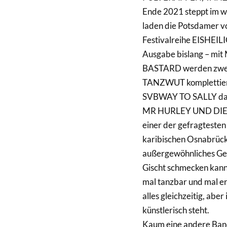
Ende 2021 steppt im w
laden die Potsdamer v
Festivalreihe EISHEIL
Ausgabe bislang – m
BASTARD werden zwei I
TANZWUT komplettiere
SVBWAY TO SALLY das
MR HURLEY UND DIE P
einer der gefragtesten
karibischen Osnabrück
außergewöhnliches Ges
Gischt schmecken kann
mal tanzbar und mal e
alles gleichzeitig, abe
künstlerisch steht.
Kaum eine andere Band