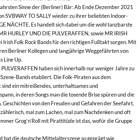
ahrsten Sinne der (Berliner) Bär: Ab Ende Dezember 2021
on SVBWAY TO SALLY wieder zu ihrer beliebten Indoor-
IGE NÄCHTE. Es handelt sich dabei um die wohl tanzbarste
it MR HURLEY UND DIE PULVERAFFEN, sowie MR IRISH
rish Folk Rock Bands für den richtigen Fußtakt sorgen. Mit
n Berliner Kollegen und langjährige Weggefährten von
 Line Up.
ULVERAFFEN haben sich innerhalb nur weniger Jahre zu
 Szene-Bands etabliert. Die Folk-Piraten aus dem
 sind ein mitreißendes, unterhaltsames und
pann, in deren Songs man die tosende Brise spüren und die
. Geschichten von den Freuden und Gefahren der Seefahrt,
rzählerisch, mal zum Lachen, mal zum Nachdenken und oft
r immer Grog‘n‘Roll mit Pirattitüde ist das, wofür die Gruppe
 hat die deutsche Mittelalterszene so geprägt wie