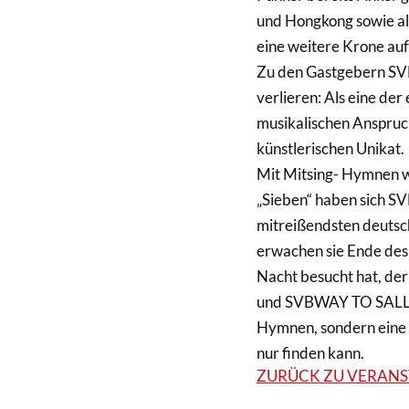
und Hongkong sowie als
eine weitere Krone auf
Zu den Gastgebern S
verlieren: Als eine de
musikalischen Anspruc
künstlerischen Unikat.
Mit Mitsing- Hymnen wi
„Sieben“ haben sich S
mitreißendsten deutsc
erwachen sie Ende des 
Nacht besucht hat, der 
und SVBWAY TO SALLY-H
Hymnen, sondern eine 
nur finden kann.
ZURÜCK ZU VERAN