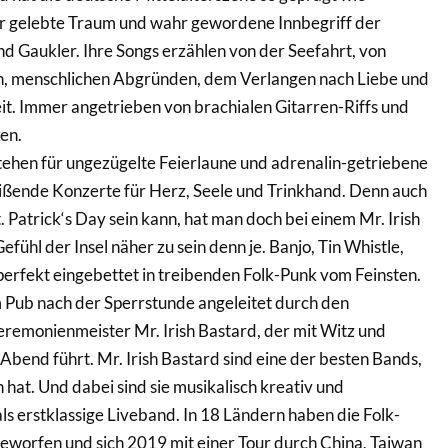
 gelebte Traum und wahr gewordene Innbegriff der
d Gaukler. Ihre Songs erzählen von der Seefahrt, von
, menschlichen Abgründen, dem Verlangen nach Liebe und
t. Immer angetrieben von brachialen Gitarren-Riffs und
en.
en für ungezügelte Feierlaune und adrenalin-getriebene
ißende Konzerte für Herz, Seele und Trinkhand. Denn auch
. Patrick‘s Day sein kann, hat man doch bei einem Mr. Irish
ühl der Insel näher zu sein denn je. Banjo, Tin Whistle,
erfekt eingebettet in treibenden Folk-Punk vom Feinsten.
m Pub nach der Sperrstunde angeleitet durch den
remonienmeister Mr. Irish Bastard, der mit Witz und
Abend führt. Mr. Irish Bastard sind eine der besten Bands,
 hat. Und dabei sind sie musikalisch kreativ und
ls erstklassige Liveband. In 18 Ländern haben die Folk-
eworfen und sich 2019 mit einer Tour durch China, Taiwan