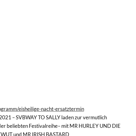
rogramm/eisheilige-nacht-ersatztermin
021 – SVBWAY TO SALLY laden zur vermutlich
der beliebten Festivalreihe– mit MR HURLEY UND DIE
WUT und MR IRISH BASTARD