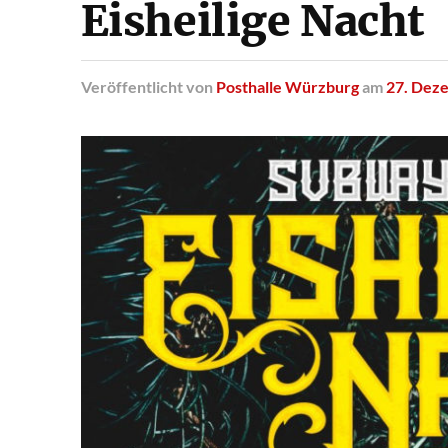
Eisheilige Nacht
Veröffentlicht
von
Posthalle Würzburg
am
27. Dez