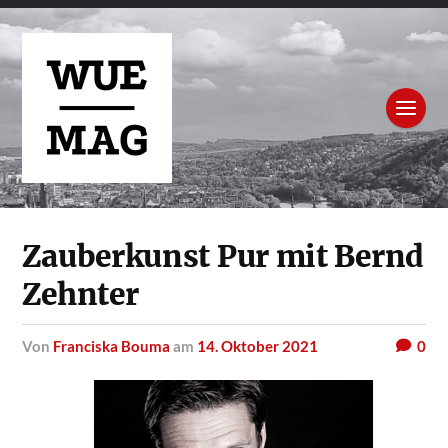
Zauberkunst Pur mit Bernd
Zehnter
von
Franciska Bouma
am
14. Oktober 2021
0