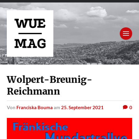
Wolpert-Breunig-
Reichmann
von
Franciska Bouma
am
25. September 2021
0