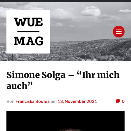
Simone Solga – “Ihr mich
auch”
von
Franciska Bouma
am
13. November 2021
0