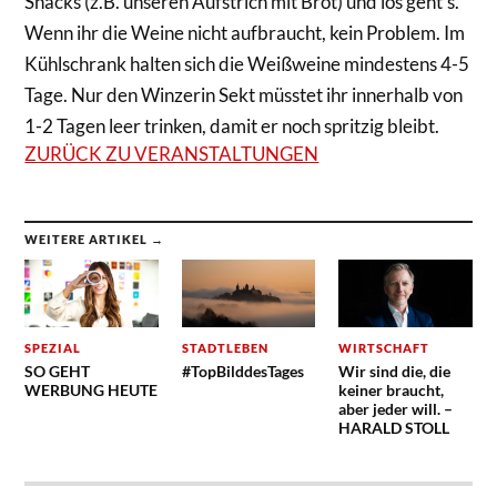
Snacks (z.B. unseren Aufstrich mit Brot) und los geht’s.
Wenn ihr die Weine nicht aufbraucht, kein Problem. Im
Kühlschrank halten sich die Weißweine mindestens 4-5
Tage. Nur den Winzerin Sekt müsstet ihr innerhalb von
1-2 Tagen leer trinken, damit er noch spritzig bleibt.
ZURÜCK ZU VERANSTALTUNGEN
WEITERE ARTIKEL →
SPEZIAL
STADTLEBEN
WIRTSCHAFT
SO GEHT
#TopBilddesTages
Wir sind die, die
WERBUNG HEUTE
keiner braucht,
aber jeder will. –
HARALD STOLL