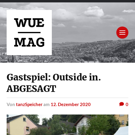
Gastspiel: Outside in.
ABGESAGT
von
tanzSpeicher
am
12. Dezember 2020
0