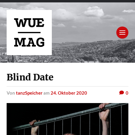
Blind Date
von
tanzSpeicher
am
24. Oktober 2020
0