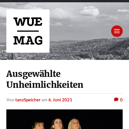
Ausgewählte
Unheimlichkeiten
von
tanzSpeicher
am
6. Juni 2021
0