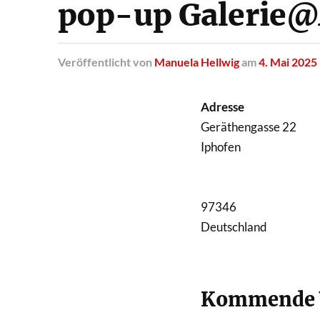
pop-up Galerie@
Veröffentlicht
von
Manuela Hellwig
am
4. Mai 2025
Adresse
Geräthengasse 22
Iphofen
97346
Deutschland
Kommende V