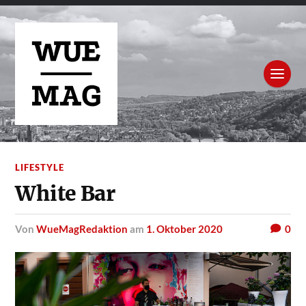
LIFESTYLE
White Bar
von
WueMagRedaktion
am
1. Oktober 2020
0