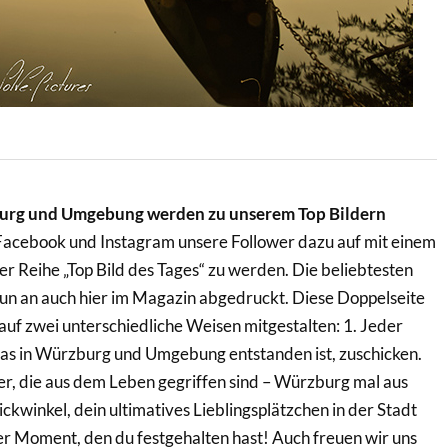
burg und Umgebung werden zu unserem Top Bildern
 Facebook und Instagram unsere Follower dazu auf mit einem
er Reihe „Top Bild des Tages“ zu werden. Die beliebtesten
un an auch hier im Magazin abgedruckt. Diese Doppelseite
 auf zwei unterschiedliche Weisen mitgestalten: 1. Jeder
, das in Würzburg und Umgebung entstanden ist, zuschicken.
r, die aus dem Leben gegriffen sind – Würzburg mal aus
ckwinkel, dein ultimatives Lieblingsplätzchen in der Stadt
er Moment, den du festgehalten hast! Auch freuen wir uns