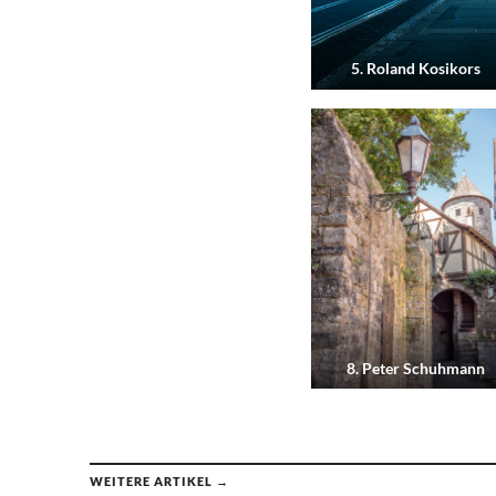
5. Roland Kosikors
8. Peter Schuhmann
WEITERE ARTIKEL →