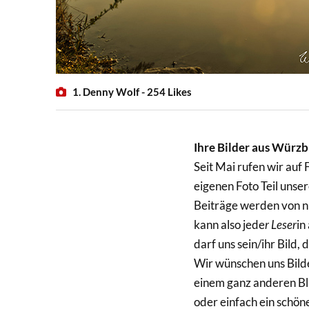
1. Denny Wolf - 254 Likes
Ihre Bilder aus Würz
Seit Mai rufen wir auf
eigenen Foto Teil unser
Beiträge werden von n
kann also jede
r Leser
in
darf uns sein/ihr Bild
Wir wünschen uns Bilde
einem ganz anderen Bli
oder einfach ein schön