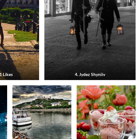
1 Likes
4. Jydez Shyniiv