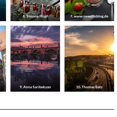
6. Simone Hopf
7. www.sweetnsblog.de
9. Anna Saribekyan
10. Thomas Bätz