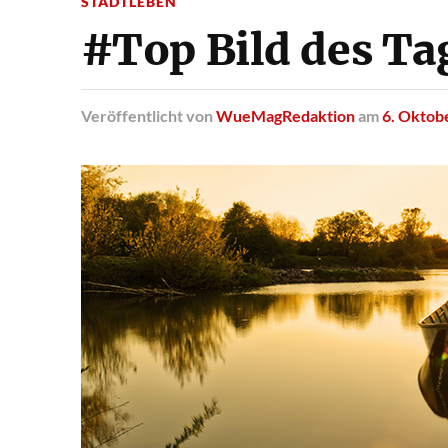
STADTLEBEN
#Top Bild des Ta
Veröffentlicht
von
WueMagRedaktion
am
6. Oktob