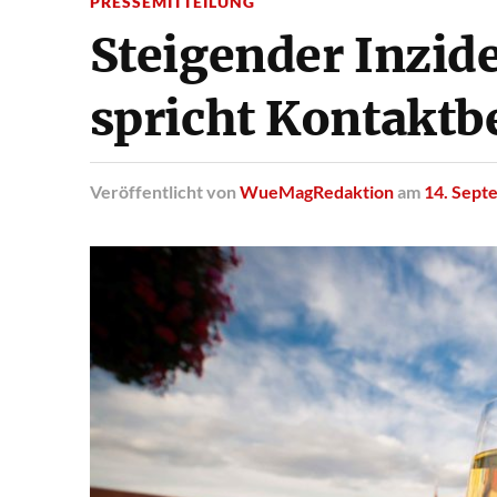
PRESSEMITTEILUNG
Steigender Inzid
spricht Kontakt
Veröffentlicht
von
WueMagRedaktion
am
14. Sept