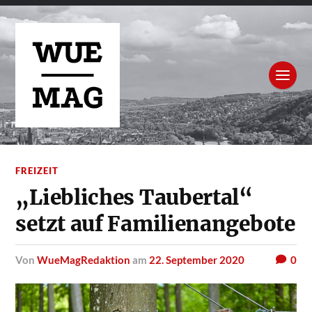
FREIZEIT
„Liebliches Taubertal“
setzt auf Familienangebote
von
WueMagRedaktion
am
22. September 2020
0