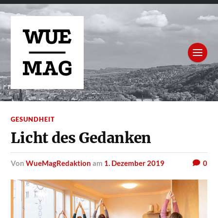
GESUNDHEIT
Licht des Gedanken
von
WueMagRedaktion
am
1. Dezember 2019
0