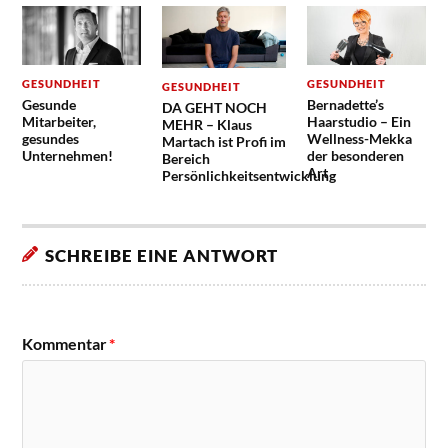
GESUNDHEIT
GESUNDHEIT
GESUNDHEIT
Gesunde
Bernadette’s
DA GEHT NOCH
Mitarbeiter,
Haarstudio – Ein
MEHR – Klaus
gesundes
Wellness-Mekka
Martach ist Profi im
Unternehmen!
der besonderen
Bereich
Art
Persönlichkeitsentwicklung
SCHREIBE EINE ANTWORT
Kommentar
*