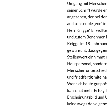
Umgang mit Menschen“ 
seiner Schrift wurde e
angesehen, der bei der
auch das noble „von“ i
Herr Knigge“. Er wollt
und gutem Benehmen ba
Knigge im 18. Jahrhund
gewünscht, dass gegens
Stellenwert einnimmt, n
Hauspersonal, sondern 
Menschen unterschiedli
und friedfertig mitei
Wer sich heute gut pr
kann, hat mehr Erfolg.
Erscheinungsbild und
keineswegs den eigene