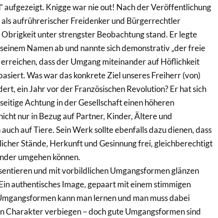
aufgezeigt. Knigge war nie out! Nach der Veröffentlichung
r als aufrührerischer Freidenker und Bürgerrechtler
 Obrigkeit unter strengster Beobachtung stand. Er legte
n seinem Namen ab und nannte sich demonstrativ „der freie
e erreichen, dass der Umgang miteinander auf Höflichkeit
siert. Was war das konkrete Ziel unseres Freiherr (von)
ert, ein Jahr vor der Französischen Revolution? Er hat sich
eitige Achtung in der Gesellschaft einen höheren
icht nur in Bezug auf Partner, Kinder, Ältere und
auch auf Tiere. Sein Werk sollte ebenfalls dazu dienen, dass
cher Stände, Herkunft und Gesinnung frei, gleichberechtigt
nander umgehen können.
äsentieren und mit vorbildlichen Umgangsformen glänzen
 Ein authentisches Image, gepaart mit einem stimmigen
 Umgangsformen kann man lernen und man muss dabei
n Charakter verbiegen – doch gute Umgangsformen sind