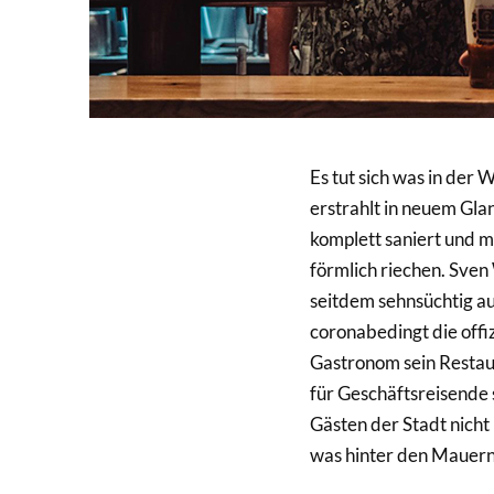
Es tut sich was in de
erstrahlt in neuem Gla
komplett saniert und m
förmlich riechen. Sven
seitdem sehnsüchtig a
coronabedingt die offi
Gastronom sein Restaur
für Geschäftsreisende 
Gästen der Stadt nicht
was hinter den Mauern 