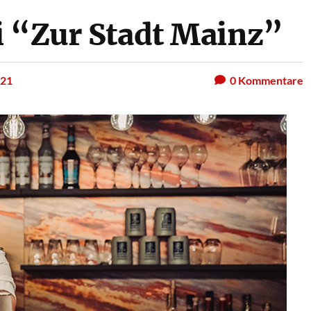
i “Zur Stadt Mainz”
021
0
Kommentare