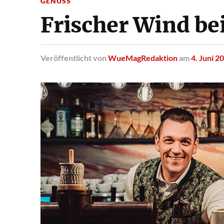
GENUSS
Frischer Wind be
Veröffentlicht
von
WueMagRedaktion
am
4. Juni 2