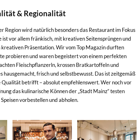
alität & Regionalität
er Region wird natürlich besonders das Restaurant im Fokus
 ist vor allem fränkisch, mit kreativen Seitensprüngen und
h kreativen Präsentation. Wir vom Top Magazin durften
hte probieren und waren begeistert von einem perfekten
chten Fleischpflanzerln, krossen Bratkartoffeln und
es hausgemacht, frisch und selbstbewusst. Das ist zeitgemäß
e Qualität betrifft – absolut empfehlenswert. Wer noch vor
nung das kulinarische Können der „Stadt Mainz“ testen
 Speisen vorbestellen und abholen.