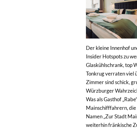
Der kleine Innenhof un
Insider Hotspots zu we
Glaskühlschrank, top 
Tonkrug verraten viel 
Zimmer sind schick, gr
Würzburger Wahrzeiche
Was als Gasthof „Rabe
Mainschifffahrern, die 
Namen „Zur Stadt Main
weiterhin fränkische Zu