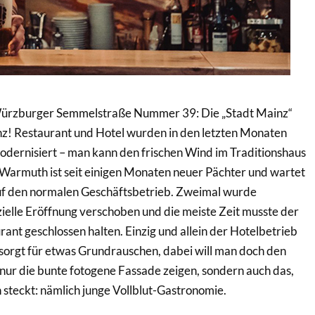
r Würzburger Semmelstraße Nummer 39: Die „Stadt Mainz“
nz! Restaurant und Hotel wurden in den letzten Monaten
odernisiert – man kann den frischen Wind im Traditionshaus
 Warmuth ist seit einigen Monaten neuer Pächter und wartet
uf den normalen Geschäftsbetrieb. Zweimal wurde
zielle Eröffnung verschoben und die meiste Zeit musste der
ant geschlossen halten. Einzig und allein der Hotelbetrieb
sorgt für etwas Grundrauschen, dabei will man doch den
 nur die bunte fotogene Fassade zeigen, sondern auch das,
steckt: nämlich junge Vollblut-Gastronomie.