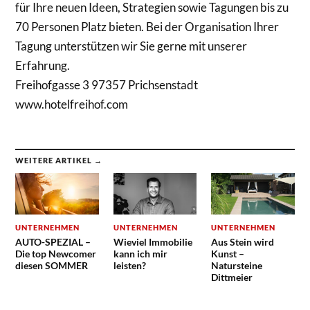
für Ihre neuen Ideen, Strategien sowie Tagungen bis zu
70 Personen Platz bieten. Bei der Organisation Ihrer
Tagung unterstützen wir Sie gerne mit unserer
Erfahrung.
Freihofgasse 3 97357 Prichsenstadt
www.hotelfreihof.com
WEITERE ARTIKEL →
UNTERNEHMEN
UNTERNEHMEN
UNTERNEHMEN
AUTO-SPEZIAL –
Wieviel Immobilie
Aus Stein wird
Die top Newcomer
kann ich mir
Kunst –
diesen SOMMER
leisten?
Natursteine
Dittmeier