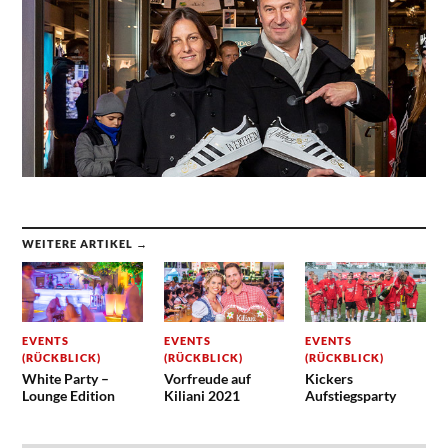
WEITERE ARTIKEL →
EVENTS
EVENTS
EVENTS
(RÜCKBLICK)
(RÜCKBLICK)
(RÜCKBLICK)
White Party –
Vorfreude auf
Kickers
Lounge Edition
Kiliani 2021
Aufstiegsparty