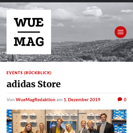
EVENTS (RÜCKBLICK)
adidas Store
von
WueMagRedaktion
am
1. Dezember 2019
0