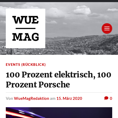
EVENTS (RÜCKBLICK)
100 Prozent elektrisch, 100
Prozent Porsche
von
WueMagRedaktion
am
15. März 2020
0