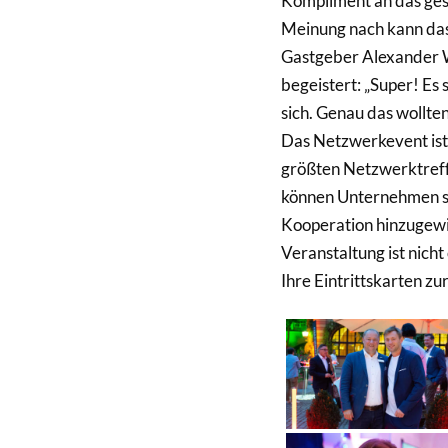
Kompliment an das ge
Meinung nach kann das
Gastgeber Alexander 
begeistert: „Super! Es 
sich. Genau das wollte
Das Netzwerkevent ist
größten Netzwerktreff
können Unternehmen so
Kooperation hinzugewin
Veranstaltung ist nicht
Ihre Eintrittskarten zu