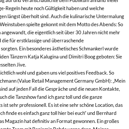
rag auf und veranschaulichte dem Publikum anhand vieler
ge-Regeln heute noch Gültigkeit haben und welche
 längst überholt sind. Auch die kulinarische Untermalung
l Weinstuben spielte gekonnt mit dem Motto des Abends: So
ngewandt, die eigentlich seit über 30 Jahren nicht mehr
 die für erstklassige und überraschende
sorgten. Ein besonderes ästhetisches Schmankerl wurde
den Tänzern Katja Kalugina und Dimitri Boog geboten: Sie
sselten Jive.
sichtlich wohl und gaben uns viel positives Feedback. So
 Wichmann (Value Retail Management Germany GmbH): „Mein
 sind auf jeden Fall die Gespräche und die neuen Kontakte,
uch die Tanzshow fand ich ganz toll und die ganze
st sehr professionell. Es ist eine sehr schöne Location, das
Ich finde es einfach ganz toll hier bei euch“ und Bernhard
Das Magazin hat definitiv an Format gewonnen. Ein großes