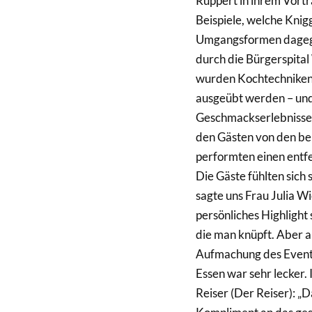
Ruppert in ihrem Vort
Beispiele, welche Knig
Umgangsformen dagegen
durch die Bürgerspita
wurden Kochtechniken a
ausgeübt werden – und
Geschmackserlebnisse 
den Gästen von den bei
performten einen entfe
Die Gäste fühlten sich 
sagte uns Frau Julia
persönliches Highlight
die man knüpft. Aber a
Aufmachung des Events i
Essen war sehr lecker. 
Reiser (Der Reiser): „