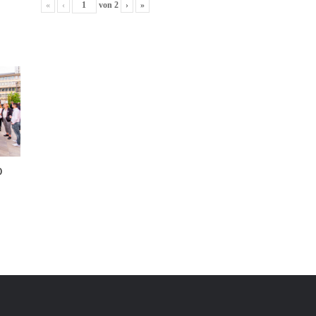
«
‹
von
2
›
»
0