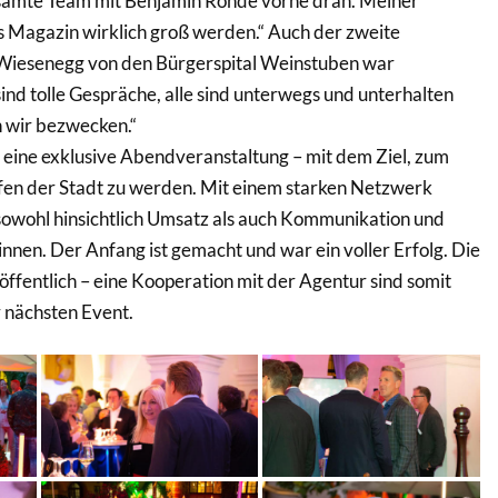
samte Team mit Benjamin Rohde vorne dran. Meiner
 Magazin wirklich groß werden.“ Auch der zweite
Wiesenegg von den Bürgerspital Weinstuben war
sind tolle Gespräche, alle sind unterwegs und unterhalten
n wir bezwecken.“
 eine exklusive Abendveranstaltung – mit dem Ziel, zum
en der Stadt zu werden. Mit einem starken Netzwerk
wohl hinsichtlich Umsatz als auch Kommunikation und
nen. Der Anfang ist gemacht und war ein voller Erfolg. Die
 öffentlich – eine Kooperation mit der Agentur sind somit
r nächsten Event.